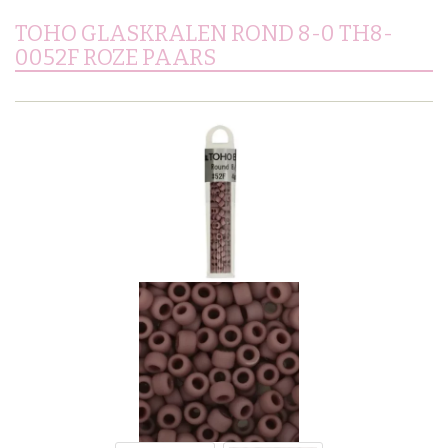
TOHO GLASKRALEN ROND 8-0 TH8-
0052F ROZE PAARS