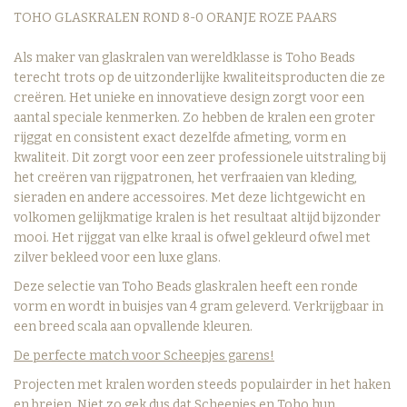
TOHO GLASKRALEN ROND 8-0 ORANJE ROZE PAARS
Als maker van glaskralen van wereldklasse is Toho Beads
terecht trots op de uitzonderlijke kwaliteitsproducten die ze
creëren. Het unieke en innovatieve design zorgt voor een
aantal speciale kenmerken. Zo hebben de kralen een groter
rijggat en consistent exact dezelfde afmeting, vorm en
kwaliteit. Dit zorgt voor een zeer professionele uitstraling bij
het creëren van rijgpatronen, het verfraaien van kleding,
sieraden en andere accessoires. Met deze lichtgewicht en
volkomen gelijkmatige kralen is het resultaat altijd bijzonder
mooi. Het rijggat van elke kraal is ofwel gekleurd ofwel met
zilver bekleed voor een luxe glans.
Deze selectie van Toho Beads glaskralen heeft een ronde
vorm en wordt in buisjes van 4 gram geleverd. Verkrijgbaar in
een breed scala aan opvallende kleuren.
De perfecte match voor Scheepjes garens!
Projecten met kralen worden steeds populairder in het haken
en breien. Niet zo gek dus dat Scheepjes en Toho hun