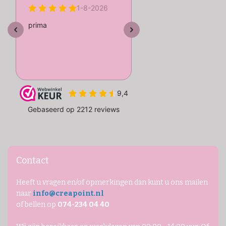
Contact
Heeft u vragen en/of opmerkingen dan kunt u ons mailen
naar
info@creapoint.nl
of bellen op
074-234 04 40