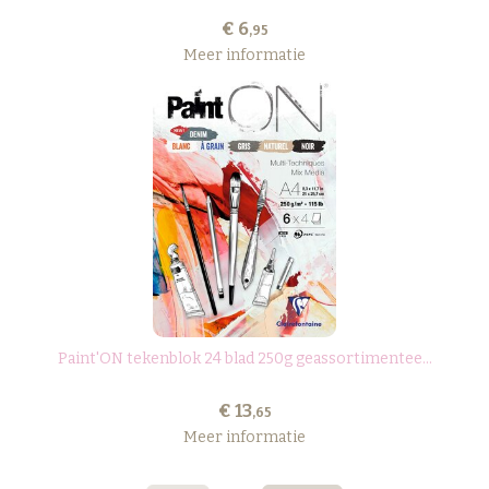
€ 6
,95
Meer informatie
Paint'ON tekenblok 24 blad 250g geassortimentee...
€ 13
,65
Meer informatie